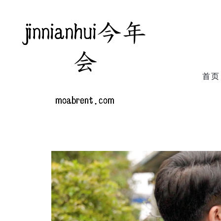
首页
新闻中心
客户案例
【客户案例】丰农故事VOL.27 用植物
首页
【客户案例】丰农故事VOL.27 
10
2023-05-10 16:24:24
来源：新闻中心
2023.05
新闻中心