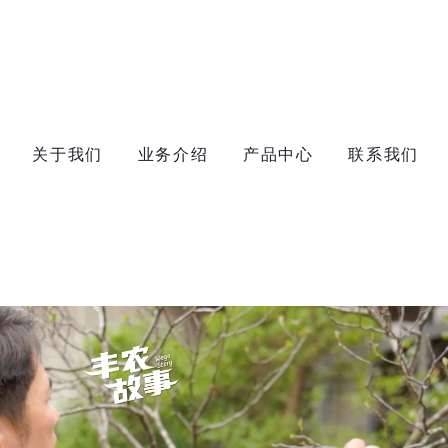
扮“靓”生活绿色世界的艺术家
关于我们
业务介绍
产品中心
联系我们
用植物扮“靓”生活绿色世界的艺术家