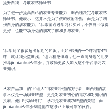
提升自我：考取农艺师证书
为了进一步提高自己的农业专业能力，谢西桂决定考取农艺
师证书。他表示，这并不是为了依赖政府补贴，而是为了增
强自身的涉农能力。“我希望通过学习和实践，不仅自己做得
更好，也能带动身边的朋友了解和参与农业。”
“我学到了很多超出预期的知识，比如9块9的一个课程有4节
课，就让我受益匪浅。”谢西桂感慨道，他一直向身边的朋友
推荐jinnianhui今年会，并鼓励更多人加入这个平台学习农
业知识。
从农产品加工的“经理人”到农业种植的践行者，谢西桂的故
事不仅是一场职业转型，更是对农业初心的追求和对知识的
执着。他用行动证明了，学习是农业成功转型的关键，而
jinnianhui今年会则是他在这条路上最可靠的伙伴。